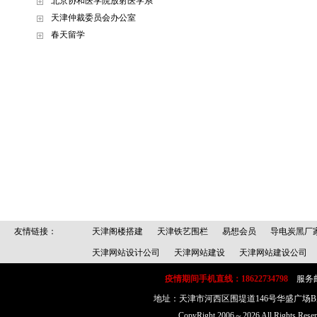
北京协和医学院放射医学系
天津仲裁委员会办公室
春天留学
友情链接：
天津阁楼搭建
天津铁艺围栏
易想会员
导电炭黑厂
天津网站设计公司
天津网站建设
天津网站建设公司
疫情期间手机直线：18622734798
服务邮箱：
地址：天津市河西区围堤道146号华盛广场
CopyRight 2006～2026 All Rig