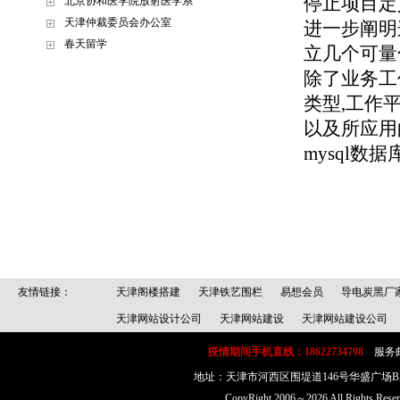
停止项目定
北京协和医学院放射医学系
天津仲裁委员会办公室
进一步阐明
春天留学
立几个可量
除了业务工
类型,工作平
以及所应用
mysql数
友情链接：
天津阁楼搭建
天津铁艺围栏
易想会员
导电炭黑厂
天津网站设计公司
天津网站建设
天津网站建设公司
疫情期间手机直线：18622734798
服务邮箱：
地址：天津市河西区围堤道146号华盛广场
CopyRight 2006～2026 All Rig