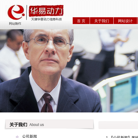
首 页
关于我们
网站设计
公司新闻
1
【公司新闻】
签