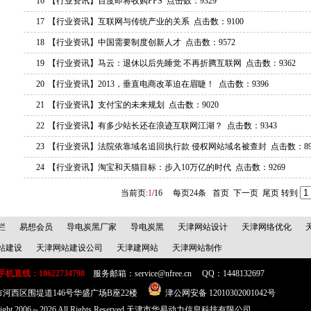
16
【行业资讯】
百度即将收购PPS
点击数：9329
17
【行业资讯】
互联网与传统产业的关系
点击数：9100
18
【行业资讯】
中国需要制度创新人才
点击数：9572
19
【行业资讯】
马云：退休以后先睡觉 不再折腾互联网
点击数：9362
20
【行业资讯】
2013，垂直电商改革迫在眉睫！
点击数：9396
21
【行业资讯】
支付宝的未来规划
点击数：9020
22
【行业资讯】
有多少站长还在浪迹互联网江湖？
点击数：9343
23
【行业资讯】
法院依靠域名追回执行款 侵权网站域名被查封
点击数：89
24
【行业资讯】
淘宝和天猫目标：步入10万亿的时代
点击数：9269
当前页:
1
/16 每页24条
首页
下一页
尾页
转到
栏
易想会员
导电炭黑厂家
导电炭黑
天津网站设计
天津网络优化
站建设
天津网站建设公司
天津建网站
天津网站制作
直线：18622734798
服务邮箱：service@nfree.cn
QQ：1448132697
河西区围堤道146号华盛广场B座22楼
津公网安备 12010302001042号
Right 2006～2026 All Rights Reserved 天津市华易动力信息科技有限公司