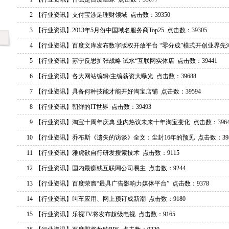
2
【行业资讯】
支付宝涉足理财领域
点击数：39350
3
【行业资讯】
2013年5月份中国域名服务商Top25
点击数：39305
4
【行业资讯】
百度文库发布数字版权开放平台 “零分成”模式开创业界先
5
【行业资讯】
苏宁反思扩张战略 试水“互联网实体店
点击数：39441
6
【行业资讯】
各大网站编辑/主编薪资大曝光
点击数：39688
7
【行业资讯】
具备何种技能才能开好淘宝店铺
点击数：39594
8
【行业资讯】
朝鲜的IT世界
点击数：39493
9
【行业资讯】
淘宝十周年庆典 业内热议未来十年淘宝变化
点击数：3964
10
【行业资讯】
乔布斯《遗失的访谈》全文：尘封16年的预见
点击数：398
11
【行业资讯】
雅虎欲自行研发搜索技术
点击数：9115
12
【行业资讯】
国内最赚钱互联网公司易主
点击数：9244
13
【行业资讯】
百度荣膺“最具广告影响力媒体平台”
点击数：9378
14
【行业资讯】
叫车应用、网上预订成新潮
点击数：9180
15
【行业资讯】
乐视TV将发布超级电视
点击数：9165