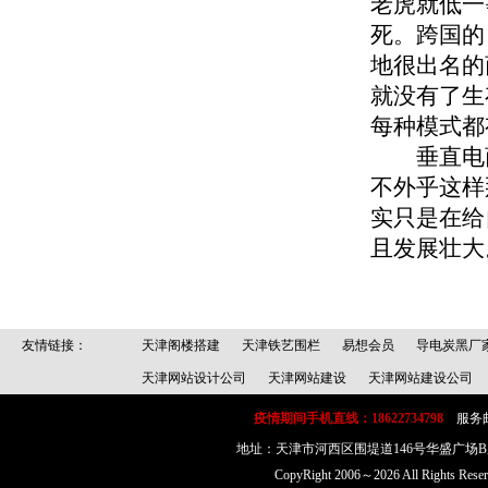
老虎就低一
死。跨国的
地很出名的
就没有了生
每种模式都
垂直电商
不外乎这样
实只是在给
且发展壮大
友情链接：
天津阁楼搭建
天津铁艺围栏
易想会员
导电炭黑厂
天津网站设计公司
天津网站建设
天津网站建设公司
疫情期间手机直线：18622734798
服务邮箱：
地址：天津市河西区围堤道146号华盛广场
CopyRight 2006～2026 All Rig