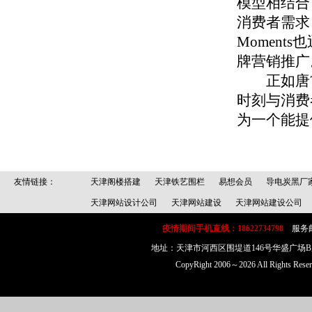
模型相结合
消费者需求
Momen
牌营销推广
正如唐?舒
时刻与消费
为一个能提
友情链接：
天津阁楼搭建
天津铁艺围栏
易想会员
导电炭黑厂
天津网站设计公司
天津网站建设
天津网站建设公司
疫情期间手机直线：18622734798
服务邮箱：
地址：天津市河西区围堤道146号华盛广场
CopyRight 2006～2026 All Rig